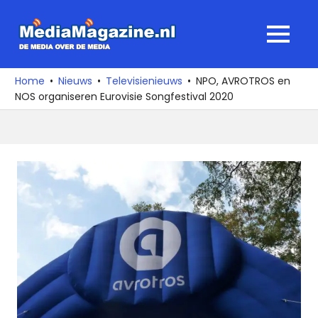
Ga
naar
MediaMagaz
MENU
de
De
inhoud
media
Home
Nieuws
Televisienieuws
NPO, AVROTROS en
over
NOS organiseren Eurovisie Songfestival 2020
de
media