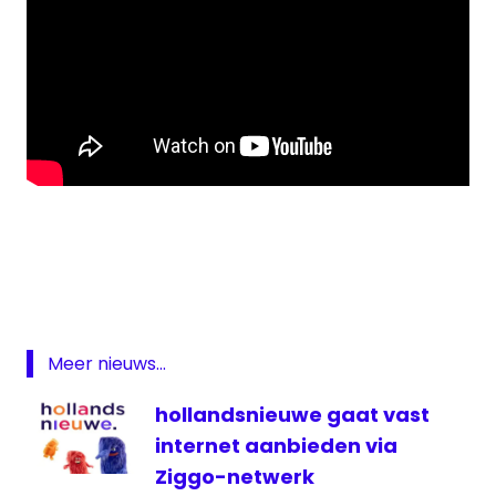
AVROTros
Duncan
Laurence
Eurovisie
Songfestival
Meer nieuws...
finale
songfestival
hollandsnieuwe gaat vast
Nederland
internet aanbieden via
NOS
Ziggo-netwerk