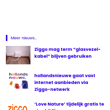
Kabelnoord
L1
NPO
2
regionale
Meer nieuws...
omroep
Ziggo mag term “glasvezel-
regionale
omroepen
kabel” blijven gebruiken
regiovensters
televisie
hollandsnieuwe gaat vast
ziggo
internet aanbieden via
Ziggo-netwerk
‘Love Nature’ tijdelijk gratis te