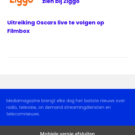
zien bij Ziggo
Uitreiking Oscars live te volgen op
Filmbox
Mediamagazine brengt elke dag het laatste nieuws over
radio, televisie, on demand streamingdiensten en
telecomnieuws.
Mobiele versie afsluiten