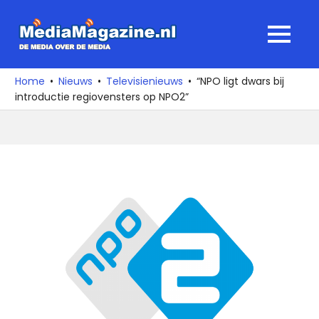
Ga
naar
MediaMagaz
MENU
de
De
inhoud
media
Home
Nieuws
Televisienieuws
“NPO ligt dwars bij
over
introductie regiovensters op NPO2”
de
media