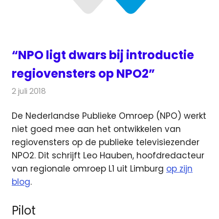
“NPO ligt dwars bij introductie
regiovensters op NPO2”
2 juli 2018
Redactie
Televisienieuws
De Nederlandse Publieke Omroep (NPO) werkt
niet goed mee aan het ontwikkelen van
regiovensters op de publieke televisiezender
NPO2.
Dit schrijft Leo Hauben, hoofdredacteur
van regionale omroep L1 uit Limburg
op zijn
blog
.
Pilot