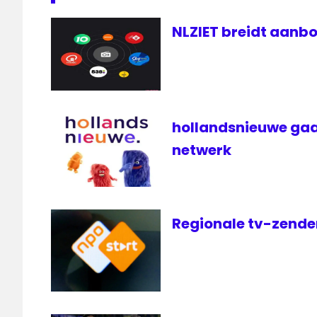
On
NLZIET breidt aanbo
Demand
Streamingdienst
televisie
hollandsnieuwe gaa
netwerk
Regionale tv-zender