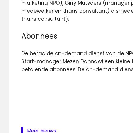
marketing NPO), Giny Mutsaers (manager p
medewerker en thans consultant) alsmed
thans consultant).
Abonnees
De betaalde on-demand dienst van de NPO z
Start-manager Mezen Dannawi een kleine t
betalende abonnees. De on-demand dienst
NLziet
NPO
NPO
Start
NPO
Start
Meer nieuws...
Plus