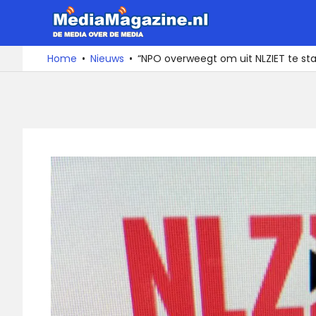
Ga
MediaMa
naar
de
De
Home
Nieuws
“NPO overweegt om uit NLZIET te st
media
inhoud
over
de
media