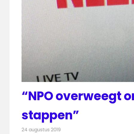
“NPO overweegt om
stappen”
24 augustus 2019
Redactie
Nieuws