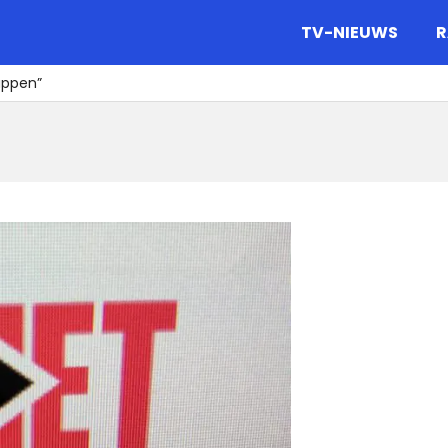
gazine.
TV-NIEUWS
R
appen”