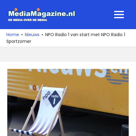
Ga
naar
MediaMagaz
MENU
de
De
inhoud
media
Home
Nieuws
NPO Radio 1 van start met NPO Radio 1
over
Sportzomer
de
media