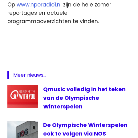
Op
www.nporadio1.nl
zijn de hele zomer
reportages en actuele
programmaoverzichten te vinden.
EK
Voetbal
NPO
Olympische
Spelen
Meer nieuws...
radio
1
Qmusic volledig in het teken
sportzomer
van de Olympische
Tour
Winterspelen
de
France
De Olympische Winterspelen
Wimbledon
ook te volgen via NOS