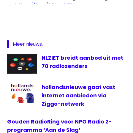
https://t.co/2TIvg4rRYz
KWF
pic.twitter.com/qP3CzwEMh3
Marathon
tegen
— Ster (@sterreclame)
May 12, 2017
Kanker
NPO
Meer nieuws...
NPO
1
NLZIET breidt aanbod uit met
Radio
70 radiozenders
Radio
2
hollandsnieuwe gaat vast
televisie
internet aanbieden via
Ziggo-netwerk
Gouden RadioRing voor NPO Radio 2-
programma ‘Aan de Slag’