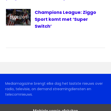
Champions League: Ziggo
Sport komt met ‘Super
Switch’
Mediamagazine brengt elke dag het laatste nieuws over
radio, televisie, on demand streamingdiensten en
telecomnieuws.
Mobiele versie afsluiten