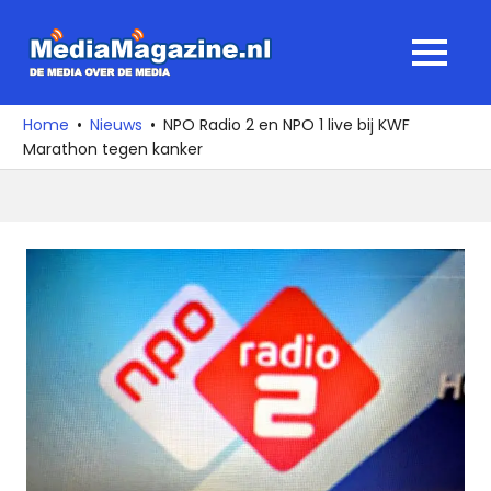
Ga
naar
MediaMagaz
MENU
de
De
inhoud
media
Home
Nieuws
NPO Radio 2 en NPO 1 live bij KWF
over
Marathon tegen kanker
de
media