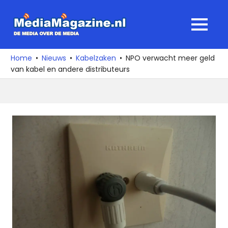
Ga
naar
MediaMagaz
MENU
de
De
inhoud
media
Home
Nieuws
Kabelzaken
NPO verwacht meer geld
over
van kabel en andere distributeurs
de
media