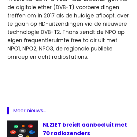
de digitale ether (DVB-T) voorbereidingen
treffen om in 2017 als de huidige afloopt, over
te gaan op HD-uitzendingen via de nieuwere
technologie DVB-T2. Thans zendt de NPO op
eigen frequentieruimte free to air uit met
NPO1, NPO2, NPO3, de regionale publieke
omroep en acht radiostations.
digitaal
distributie
inkomsten
NPO
Meer nieuws...
NPO
inkomsten
NLZIET breidt aanbod uit met
Radio
70 radiozenders
televisie