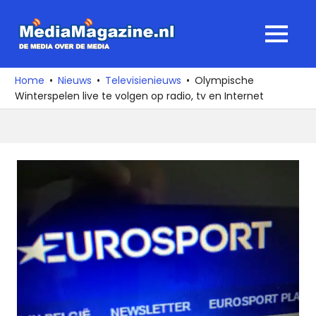
Ga
naar
MediaMagaz
MENU
de
De
inhoud
media
Home
Nieuws
Televisienieuws
Olympische
over
Winterspelen live te volgen op radio, tv en Internet
de
media