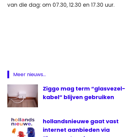
van die dag: om 07.30, 12.30 en 17.30 uur.
4K
Discovery
Eurosport
NOS
Meer nieuws...
NPO
Radio
Ziggo mag term “glasvezel-
1
kabel” blijven gebruiken
Olympische
Spelen
Ultra
hollandsnieuwe gaat vast
HD
internet aanbieden via
ziggo