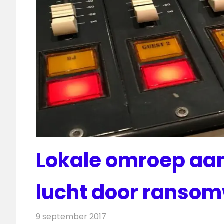
Lokale omroep aan
lucht door ranso
9 september 2017
Redactie
Nieuws
,
Radionieuws