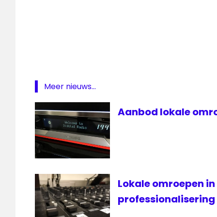
Gennep
GennepNews
lokale
omroep
Omroep
Maasduinen
Meer nieuws...
streekomroep
Aanbod lokale omro
Lokale omroepen in
professionalisering