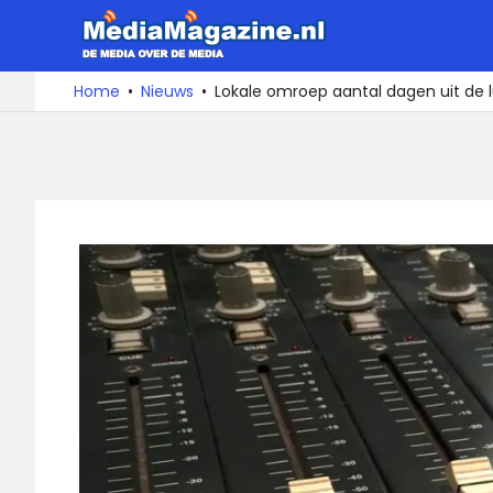
Ga
MediaMa
naar
de
De
Home
Nieuws
Lokale omroep aantal dagen uit de
media
inhoud
over
de
media