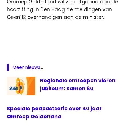
Omroep Gelderland wil voorafgaand aan de
hoorzitting in Den Haag de meldingen van
Geen112 overhandigen aan de minister.
112
bereik
Geen
112
gsm
Meer nieuws...
meldpunt
Regionale omroepen vieren
noodnummer
jubileum: Samen 80
Omroep
Gelderland
RTV
Speciale podcastserie over 40 jaar
Noord
Omroep Gelderland
telefoon