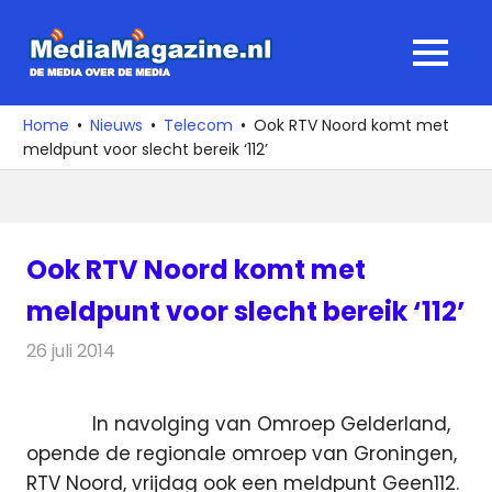
Ga
naar
MediaMagaz
MENU
de
De
inhoud
media
Home
Nieuws
Telecom
Ook RTV Noord komt met
over
meldpunt voor slecht bereik ‘112’
de
media
Ook RTV Noord komt met
meldpunt voor slecht bereik ‘112’
26 juli 2014
Redactie
Telecom
In navolging van Omroep Gelderland,
opende de regionale omroep van Groningen,
RTV Noord, vrijdag ook een meldpunt Geen112.