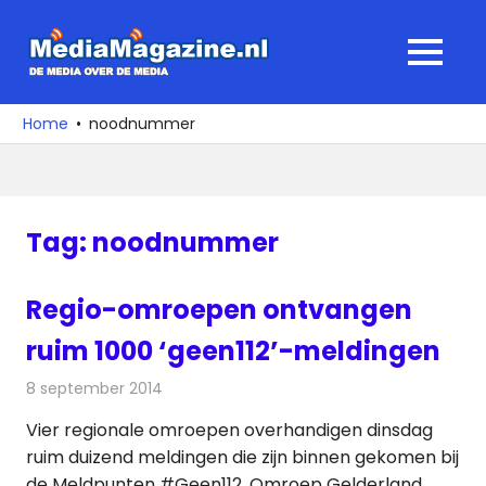
Ga
naar
MediaMagaz
MENU
de
De
inhoud
media
Home
noodnummer
over
de
media
Tag:
noodnummer
Regio-omroepen ontvangen
ruim 1000 ‘geen112’-meldingen
8 september 2014
Redactie
Radionieuws
Vier regionale omroepen overhandigen dinsdag
ruim duizend meldingen die zijn binnen gekomen bij
de Meldpunten #Geen112. Omroep Gelderland,