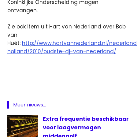
Koninklijke Onderscheiding mogen
ontvangen.
Zie ook item uit Hart van Nederland over Bob
van
Huët:
http://www.hartvannederland.nl/nederland
holland/2010/oudste-dj-van-nederland/
Bob
van
Huet
DJ
Hollands
Meer nieuws...
Palet
oudste
Extra frequentie beschikbaar
DJ
voor laagvermogen
Ouwe
middengolf