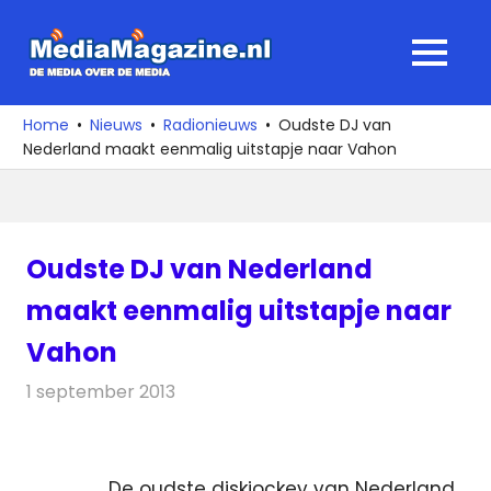
Ga
naar
MediaMagaz
MENU
de
De
inhoud
media
Home
Nieuws
Radionieuws
Oudste DJ van
over
Nederland maakt eenmalig uitstapje naar Vahon
de
media
Oudste DJ van Nederland
maakt eenmalig uitstapje naar
Vahon
1 september 2013
Redactie
Radionieuws
De oudste diskjockey van Nederland,