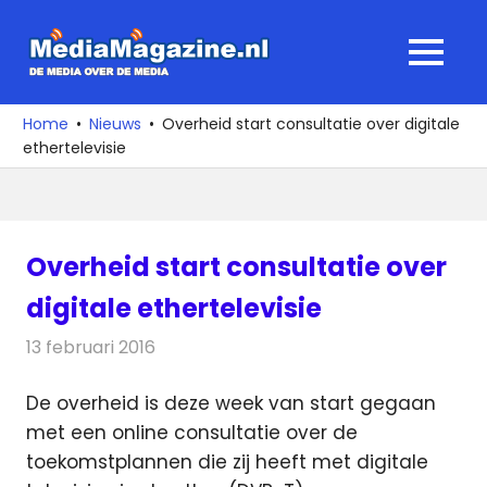
Ga
naar
MediaMagaz
MENU
de
De
inhoud
media
Home
Nieuws
Overheid start consultatie over digitale
over
ethertelevisie
de
media
Overheid start consultatie over
digitale ethertelevisie
13 februari 2016
Redactie
Nieuws
,
Televisienieuws
De overheid is deze week van start gegaan
met een online consultatie over de
toekomstplannen die zij heeft met digitale