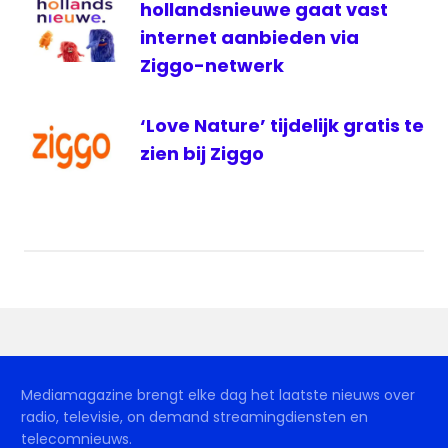
hollandsnieuwe gaat vast
Live
internet aanbieden via
Ziggo-netwerk
‘Love Nature’ tijdelijk gratis te
zien bij Ziggo
Mediamagazine brengt elke dag het laatste nieuws over
radio, televisie, on demand streamingdiensten en
telecomnieuws.