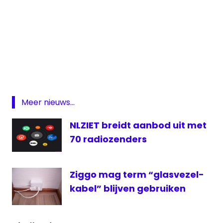
Den
Haag
FM
omroep
Parkpop
Meer nieuws...
Parkpop
live
NLZIET breidt aanbod uit met
Radio
70 radiozenders
televisie
TV
Ziggo mag term “glasvezel-
West
kabel” blijven gebruiken
live
ziggo
Ziggo