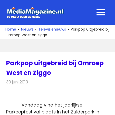
Ga
naar
MediaMagaz
MENU
de
De
inhoud
media
Home
Nieuws
Televisienieuws
Parkpop uitgebreid bij
over
Omroep West en Ziggo
de
media
Parkpop uitgebreid bij Omroep
West en Ziggo
30 juni 2013
Redactie
Televisienieuws
Vandaag vind het jaarlijkse
Parkpopfestival plaats in het Zuiderpark in