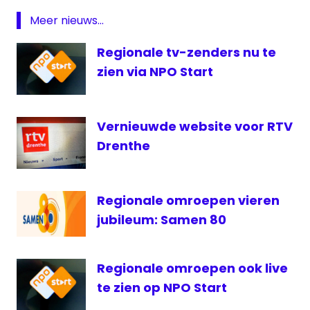
NH
Meer nieuws...
Noord-
Regionale tv-zenders nu te
Holland
zien via NPO Start
Paul
van
Gessel
Vernieuwde website voor RTV
regionale
omroep
Drenthe
Regionale omroepen vieren
jubileum: Samen 80
Regionale omroepen ook live
te zien op NPO Start