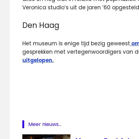
Veronica studio’s uit de jaren ’60 opgesteld
Den Haag
Het museum is enige tijd bezig geweest
om 
gesprekken met vertegenwoordigers van d
uitgelopen.
Alphen
aan
den
Rijn
Museum
popmuseum
Meer nieuws...
RockArt