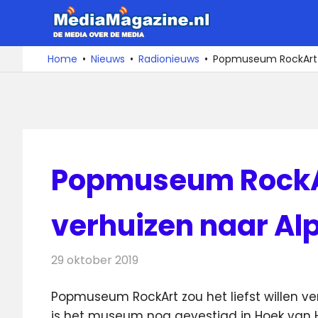
Ga
MediaMa
naar
de
De
Home
Nieuws
Radionieuws
Popmuseum RockArt wi
media
inhoud
over
de
media
Popmuseum RockArt
verhuizen naar Al
29 oktober 2019
Redactie
Radionieuws
Popmuseum RockArt zou het liefst willen v
is het museum nog gevestigd in Hoek van 