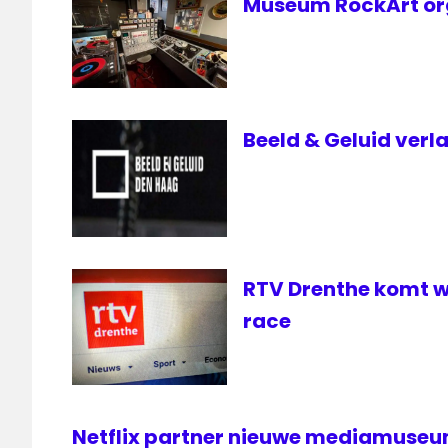
Museum RockArt org
Beeld & Geluid verl
RTV Drenthe komt 
race
Netflix partner nieuwe mediamuseum