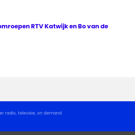
 omroepen RTV Katwijk en Bo van de
r radio, televisie, on demand