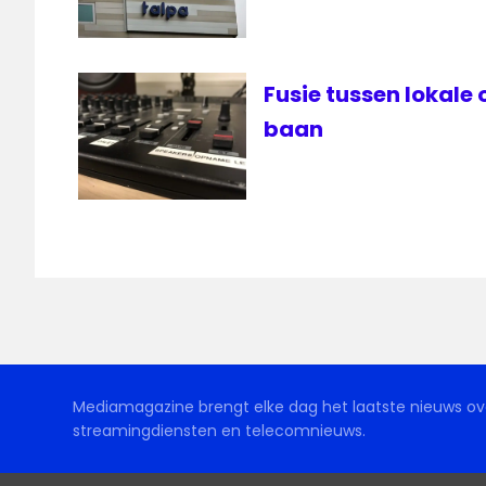
Fusie tussen lokale
baan
Mediamagazine brengt elke dag het laatste nieuws ove
streamingdiensten en telecomnieuws.