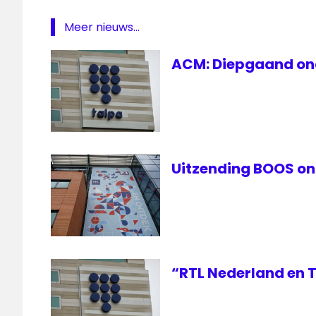
Mol
Meer nieuws...
Endemol
Featured
ACM: Diepgaand ond
Fusie
John
de
Mol
Uitzending BOOS on
“RTL Nederland en 