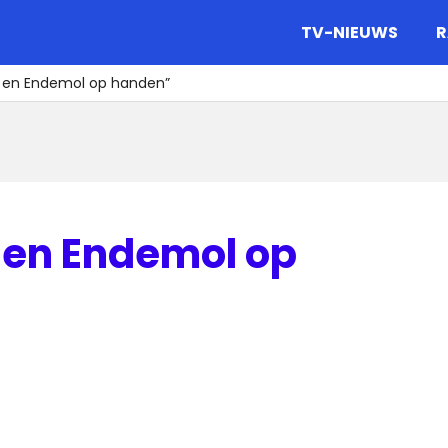
gazine.
TV-NIEUWS
R
a en Endemol op handen”
 en Endemol op