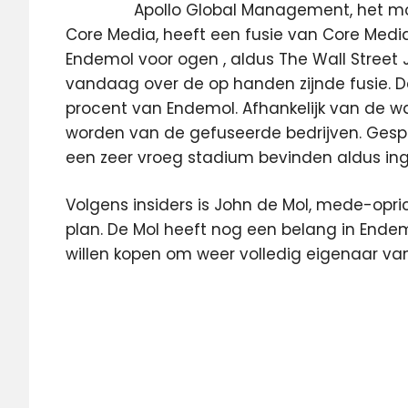
Apollo Global Management, het mo
Core Media, heeft een fusie van Core Medi
Endemol voor ogen
, aldus The Wall Street
vandaag over de op handen zijnde fusie. De
procent van Endemol. Afhankelijk van de w
worden van de gefuseerde bedrijven. Gesp
een zeer vroeg stadium bevinden aldus ing
Volgens insiders is John de Mol, mede-opr
plan. De Mol heeft nog een belang in Endemo
willen kopen om weer volledig eigenaar van
American
Idol
Core
Media
De