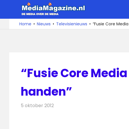
Ga
MediaMa
naar
de
De
Home
Nieuws
Televisienieuws
“Fusie Core Medi
media
inhoud
over
de
media
“Fusie Core Media
handen”
5 oktober 2012
Redactie
Televisienieuws