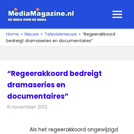
Ga
naar
MediaMagaz
MENU
de
De
inhoud
media
Home
Nieuws
Televisienieuws
“Regeerakkoord
over
bedreigt dramaseries en documentaires”
de
media
“Regeerakkoord bedreigt
dramaseries en
documentaires”
6 november 2012
Redactie
Televisienieuws
Als het regeerakkoord ongewijzigd