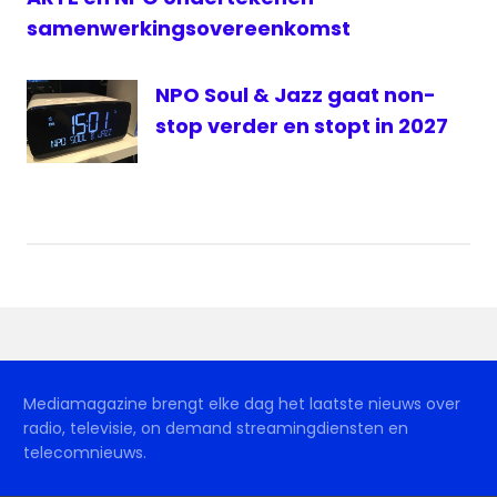
samenwerkingsovereenkomst
NPO Soul & Jazz gaat non-
stop verder en stopt in 2027
Mediamagazine brengt elke dag het laatste nieuws over
radio, televisie, on demand streamingdiensten en
telecomnieuws.