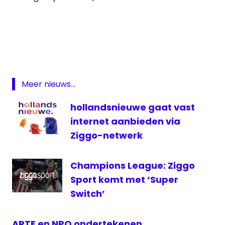
bezuiniging
documentaire
drama
NPO
Meer nieuws...
Rutte
serie
hollandsnieuwe gaat vast
televisie
internet aanbieden via
Ziggo-netwerk
Champions League: Ziggo
Sport komt met ‘Super
Switch’
ARTE en NPO ondertekenen