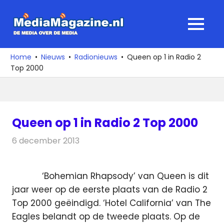
Ga
naar
MediaMagaz
MENU
de
De
inhoud
media
Home
Nieuws
Radionieuws
Queen op 1 in Radio 2
over
Top 2000
de
media
Queen op 1 in Radio 2 Top 2000
6 december 2013
Redactie
Radionieuws
‘Bohemian Rhapsody’ van Queen is dit
jaar weer op de eerste plaats van de Radio 2
Top 2000 geëindigd. ‘Hotel California’ van The
Eagles belandt op de tweede plaats.
Op de