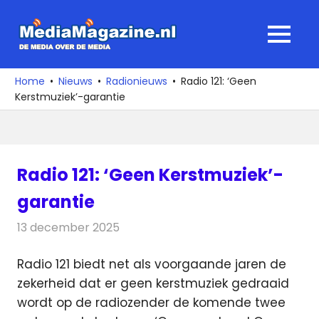
Ga
naar
MediaMagaz
MENU
de
De
inhoud
media
Home
Nieuws
Radionieuws
Radio 121: ‘Geen
over
Kerstmuziek’-garantie
de
media
Radio 121: ‘Geen Kerstmuziek’-
garantie
13 december 2025
Redactie
Radionieuws
Radio 121 biedt net als voorgaande jaren de
zekerheid dat er geen kerstmuziek gedraaid
wordt op de radiozender
de komende twee