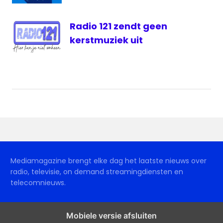
Radio 121 zendt geen
kerstmuziek uit
Mediamagazine brengt elke dag het laatste nieuws over
radio, televisie, on demand streamingdiensten en
telecomnieuws.
Mobiele versie afsluiten