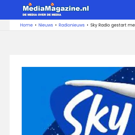
Ga
MediaMa
naar
de
De
Home
Nieuws
Radionieuws
Sky Radio gestart me
media
inhoud
over
de
media