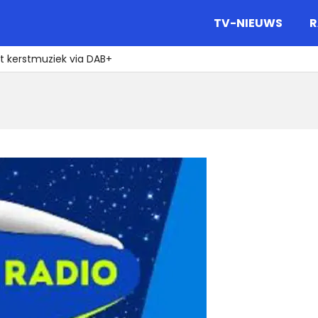
gazine.
TV-NIEUWS
R
t kerstmuziek via DAB+