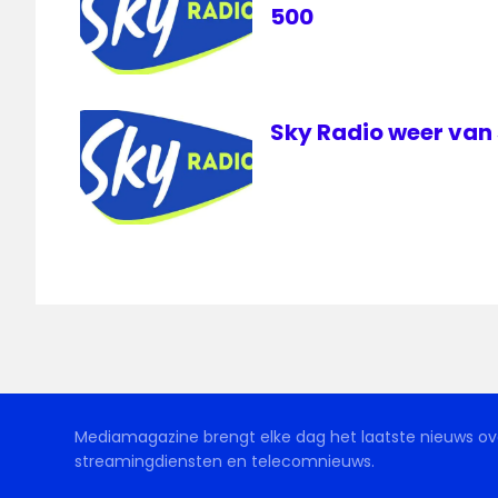
500
Sky Radio weer van 
Mediamagazine brengt elke dag het laatste nieuws ove
streamingdiensten en telecomnieuws.