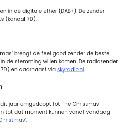
n in de digitale ether (DAB+). De zender
ts (kanaal 7D).
Xmas’ brengt de feel good zender de beste
st in de stemming willen komen. De radiozender
l 7D) en daarnaast via
skyradio.nl
.
n
r dit jaar omgedoopt tot The Christmas
hten tot dat moment kunnen vanaf vandaag
Christmas’.