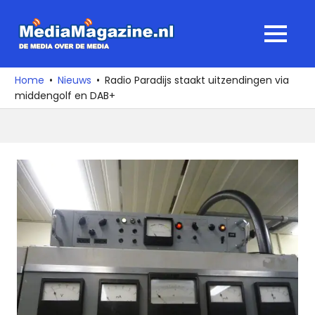
Ga
naar
MediaMagaz
MENU
de
De
inhoud
media
Home
Nieuws
Radio Paradijs staakt uitzendingen via
over
middengolf en DAB+
de
media