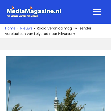
Ga
naar
MediaMagaz
MENU
de
De
inhoud
media
Home
Nieuws
Radio Veronica mag FM-zender
over
verplaatsen van Lelystad naar Hilversum
de
media