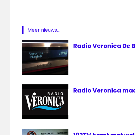
veronica
Rob
Stenders
Meer nieuws...
Top
1000
Radio Veronica De B
Radio Veronica maa