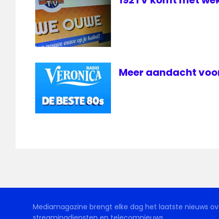
192TV komt met wek
Meer aandacht voor
Mediamagazine brengt elke dag het laatste nieuws ove
streamingdiensten en telecomnieuws.