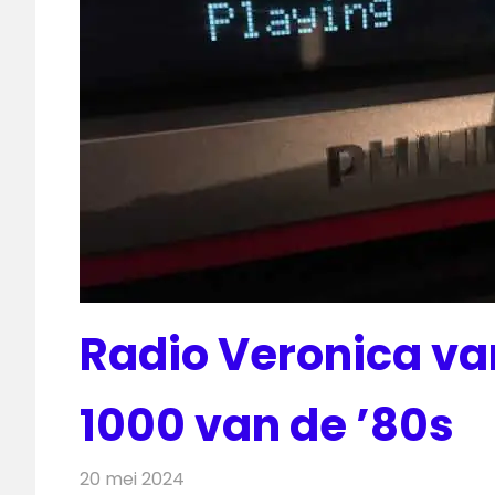
Radio Veronica va
1000 van de ’80s
20 mei 2024
Redactie
Radionieuws