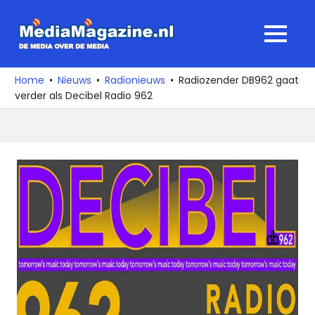
Ga
naar
MediaMagaz
MENU
de
De
inhoud
media
Home
Nieuws
Radionieuws
Radiozender DB962 gaat
over
verder als Decibel Radio 962
de
media