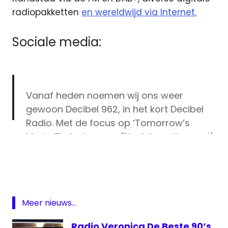
radiopakketten
en wereldwijd via Internet.
Sociale media:
Vanaf heden noemen wij ons weer
gewoon Decibel 962, in het kort Decibel
Radio. Met de focus op ‘Tomorrow’s
Music Today’ en een 'Blast from the past'
Amsterdam
zijn we nog het Decibel Radio, uit de jaren
DAB
80 We testen momenteel op DAB+ kanaal
DB962
10C vanuit Almere en kanaal 5A
Decibel
Duivendrecht.
Meer nieuws...
Decibel
Radio
— db962 (@db962)
April 29, 2020
Radio Veronica De Beste 90’s
962