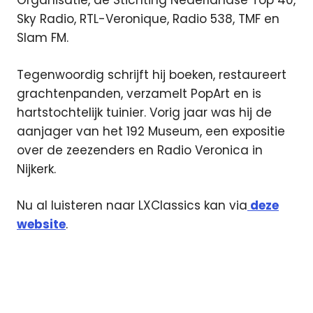
Organisatie, de Stichting Nederlandse Top 40,
Sky Radio, RTL-Veronique, Radio 538, TMF en
Slam FM.
Tegenwoordig schrijft hij boeken, restaureert
grachtenpanden, verzamelt PopArt en is
hartstochtelijk tuinier. Vorig jaar was hij de
aanjager van het 192 Museum, een expositie
over de zeezenders en Radio Veronica in
Nijkerk.
Nu al luisteren naar LXClassics kan via
deze
website
.
DAB
digitale
radio