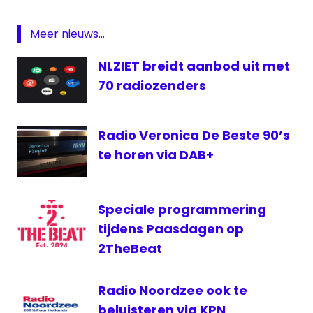
ezine
Lex
Meer nieuws...
Harding
NLZIET breidt aanbod uit met
LXClassics
70 radiozenders
online
Radio
radiozender
Radio Veronica De Beste 90’s
te horen via DAB+
Randstad
Speciale programmering
tijdens Paasdagen op
2TheBeat
Radio Noordzee ook te
beluisteren via KPN