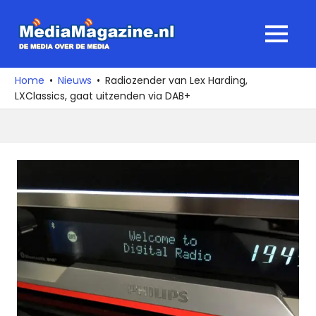
Ga
naar
MediaMagaz
MENU
de
De
inhoud
media
Home
Nieuws
Radiozender van Lex Harding,
over
LXClassics, gaat uitzenden via DAB+
de
media