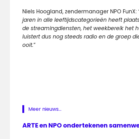
Niels Hoogland, zendermanager NPO FunX:
jaren in alle leeftijdscategorieën heeft pl
de streamingdiensten, het weekbereik het h
luistert dus nog steeds radio en de groep die
ooit.
”
bereik
FunX
Luistercijfers
NPO
NPO
FunX
Meer nieuws...
stadsjongeren
ARTE en NPO ondertekenen samenw