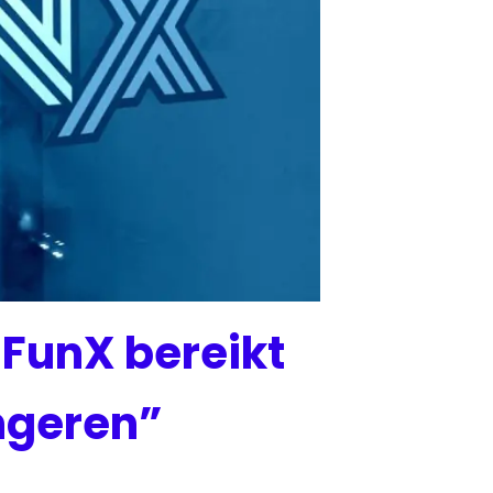
FunX bereikt
ngeren”