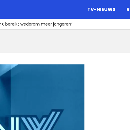
gazine.
TV-NIEUWS
R
nX bereikt wederom meer jongeren”