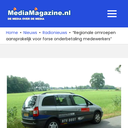
Ga
naar
MediaMagaz
MENU
de
De
inhoud
media
Home
Nieuws
Radionieuws
“Regionale omroepen
over
aansprakelijk voor forse onderbetaling medewerkers”
de
media