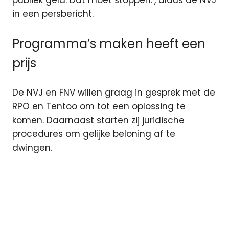
publiek geld. Dat moet stoppen.’, aldus de NVJ
in een persbericht.
Programma’s maken heeft een
prijs
De NVJ en FNV willen graag in gesprek met de
RPO en Tentoo om tot een oplossing te
komen. Daarnaast starten zij juridische
procedures om gelijke beloning af te
dwingen.
AT5
L1
medewerkers
NH