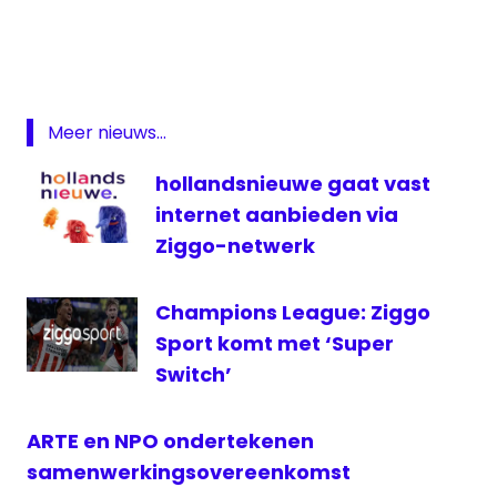
Klein
netmanager
NPO
NPO
Meer nieuws...
1
hollandsnieuwe gaat vast
Remco
van
internet aanbieden via
Westerloo
Ziggo-netwerk
televisie
Champions League: Ziggo
Sport komt met ‘Super
Switch’
ARTE en NPO ondertekenen
samenwerkingsovereenkomst