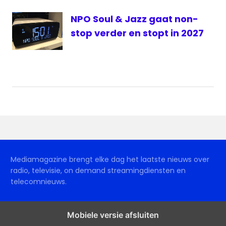
NPO Soul & Jazz gaat non-
stop verder en stopt in 2027
Mediamagazine brengt elke dag het laatste nieuws over
radio, televisie, on demand streamingdiensten en
telecomnieuws.
Mobiele versie afsluiten