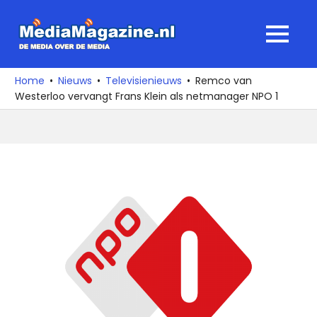
Ga
naar
MediaMagaz
MENU
de
De
inhoud
media
Home
Nieuws
Televisienieuws
Remco van
over
Westerloo vervangt Frans Klein als netmanager NPO 1
de
media