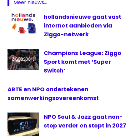
NPO
Meer nieuws...
Roek
hollandsnieuwe gaat vast
Lips
internet aanbieden via
televisie
Ziggo-netwerk
Champions League: Ziggo
Sport komt met ‘Super
Switch’
ARTE en NPO ondertekenen
samenwerkingsovereenkomst
NPO Soul & Jazz gaat non-
stop verder en stopt in 2027