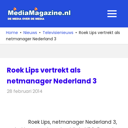
Ga
naar
MediaMagaz
MENU
de
De
inhoud
media
Home
Nieuws
Televisienieuws
Roek Lips vertrekt als
over
netmanager Nederland 3
de
media
Roek Lips vertrekt als
netmanager Nederland 3
28 februari 2014
Redactie
Televisienieuws
Roek Lips, netmanager Nederland 3,