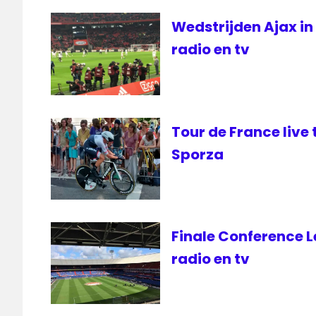
1
Wedstrijden Ajax in
Radio 5
Nostalgia
radio en tv
RTV
NH
Tour de France live
Sporza
Finale Conference L
radio en tv