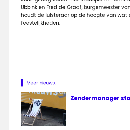
Ubbink en Fred de Graaf, burgemeester van
houdt de luisteraar op de hoogte van wat
feestelijkheden.
Amstelveel
BVN
Koningsdag
Koningsdag
live
Koningsdag
Meer nieuws...
op televisie
Koningsdag
Zendermanager stop
radio
nederland
1
radio