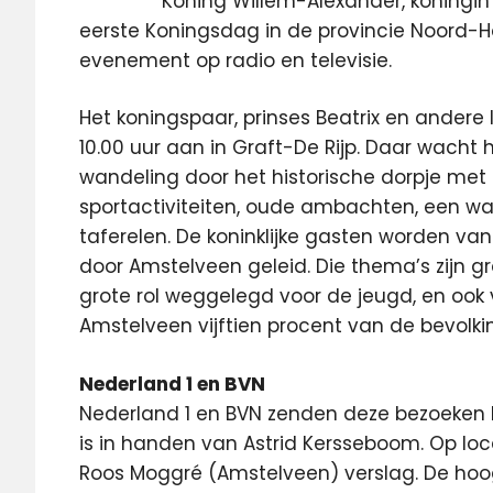
Koning Willem-Alexander, koningi
eerste Koningsdag in de provincie Noord-Hol
evenement op radio en televisie.
Het koningspaar, prinses Beatrix en andere
10.00 uur aan in Graft-De Rijp. Daar wacht
wandeling door het historische dorpje met 
sportactiviteiten, oude ambachten, een wa
taferelen. De koninklijke gasten worden va
door Amstelveen geleid. Die thema’s zijn gro
grote rol weggelegd voor de jeugd, en ook
Amstelveen vijftien procent van de bevolki
Nederland 1 en BVN
Nederland 1 en BVN zenden deze bezoeken liv
is in handen van Astrid Kersseboom. Op lo
Roos Moggré (Amstelveen) verslag. De hoo