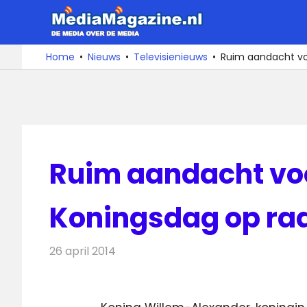
Ga
MediaMa
naar
de
De
Home
Nieuws
Televisienieuws
Ruim aandacht voo
media
inhoud
over
de
media
Ruim aandacht voo
Koningsdag op rad
26 april 2014
Redactie
Televisienieuws