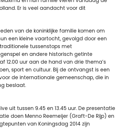
n Máxima en hun familie vieren vandaag de
land. Er is veel aandacht voor dit
 leden van de koninklijke familie komen om
 hun een kleine vaartocht, gevolgd door een
traditionele tussenstops met
genspel en andere historisch getinte
naf 12.00 uur aan de hand van drie thema’s
en, sport en cultuur. Bij de ontvangst is een
 voor de internationale gemeenschap, die in
ng beslaat.
e uit tussen 9.45 en 13.45 uur. De presentatie
catie doen Menno Reemeijer (Graft-De Rijp) en
gtepunten van Koningsdag 2014 zijn