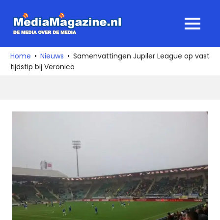
Ga
naar
MediaMagaz
MENU
de
De
inhoud
media
Home
Nieuws
Samenvattingen Jupiler League op vast
over
tijdstip bij Veronica
de
media