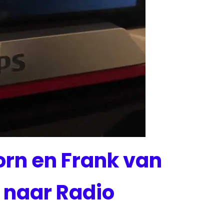
rn en Frank van
 naar Radio