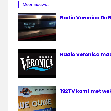
veronica
Meer nieuws...
Rob
Radio Veronica De B
Stenders
Sander Hoogendoorn
Radio Veronica maa
192TV komt met wek