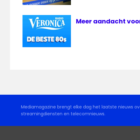
Meer aandacht voor
Mediamagazine brengt elke dag het laatste nieuws ove
streamingdiensten en telecomnieuws.