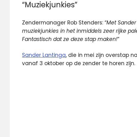
“Muziekjunkies”
Zendermanager Rob Stenders: “
Met Sander
muziekjunkies in het inmiddels zeer rijke pa
Fantastisch dat ze deze stap maken!
”
Sander Lantinga
, die in mei zijn overstap 
vanaf 3 oktober op de zender te horen zijn.
3fm
Frank
van
der
Lende
Radio