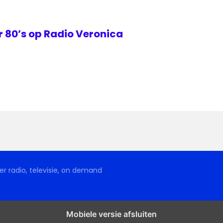
 80’s op Radio Veronica
r radio, televisie, on demand
Mobiele versie afsluiten