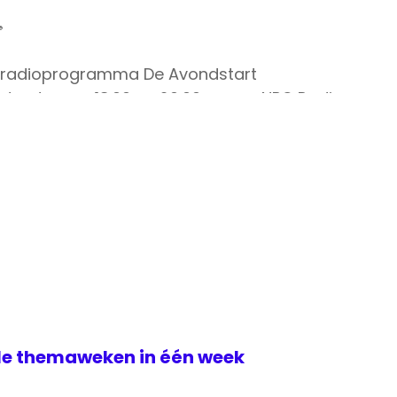

e radioprogramma De Avondstart
g tussen 18.00 en 20.00 uur op NPO Radio
mber 9, 2022
lle themaweken in één week