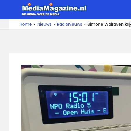
Ga
MediaMa
naar
de
De
Home
Nieuws
Radionieuws
Simone Walraven kri
media
inhoud
over
de
media