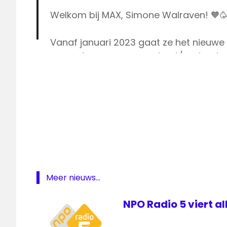
Welkom bij MAX, Simone Walraven! 🧡
Vanaf januari 2023 gaat ze het nieuw
presenteren van maandag t/m donderda
5.
pic.twitter.com/LQrIKnNVja
— Omroep MAX (@OmroepMAX)
Septe
Henkjan
Smits
NPO
Radio
5
Omroep
Max
Meer nieuws...
Radio
NPO Radio 5 viert a
5
Simone