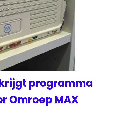
krijgt programma
oor Omroep MAX