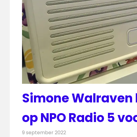
Simone Walraven 
op NPO Radio 5 v
9 september 2022
Redactie
Radionieuws