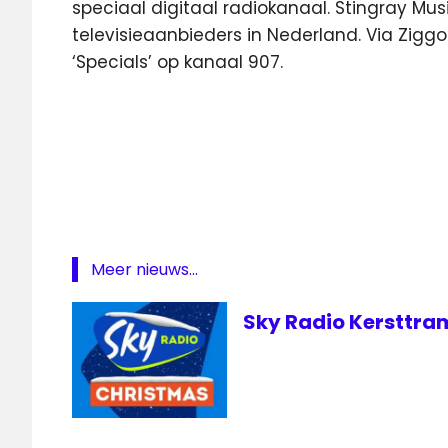
speciaal digitaal radiokanaal. Stingray Mus
televisieaanbieders in Nederland. Via Ziggo 
‘Specials’ op kanaal 907.
Sint
Sint
en
Piet
Sinterklaas
Sinterklaas
Meer nieuws...
FM
Sinterklaas
Sky Radio Kersttram 
muziek
Sinterklaas
Radio
Sky
Radio