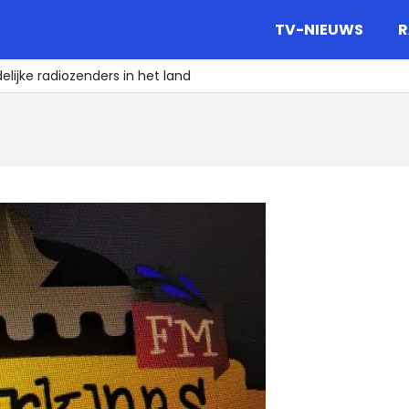
gazine.
TV-NIEUWS
R
delijke radiozenders in het land