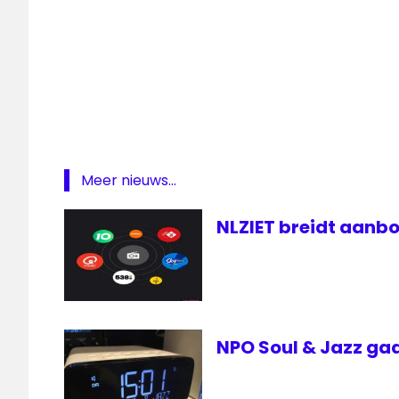
kerstmuziek
Kersttram
Radio
Sky
Radio
The
Meer nieuws...
Christmas
Station
NLZIET breidt aanbo
NPO Soul & Jazz gaa