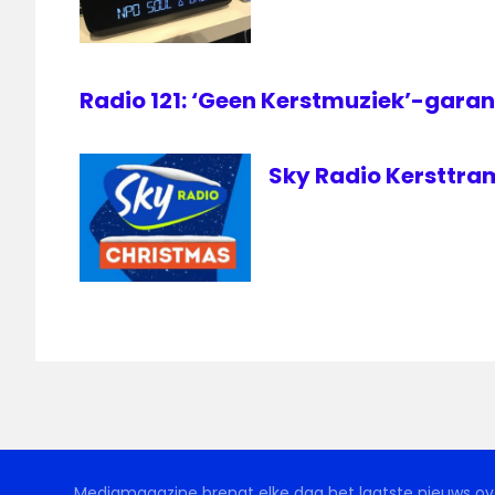
Radio 121: ‘Geen Kerstmuziek’-garan
Sky Radio Kersttram 
Mediamagazine brengt elke dag het laatste nieuws ove