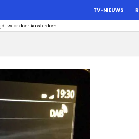
gazine.
TV-NIEUWS
R
rijdt weer door Amsterdam