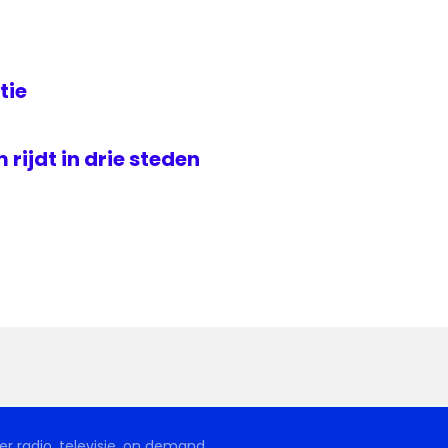
tie
rijdt in drie steden
r radio, televisie, on demand