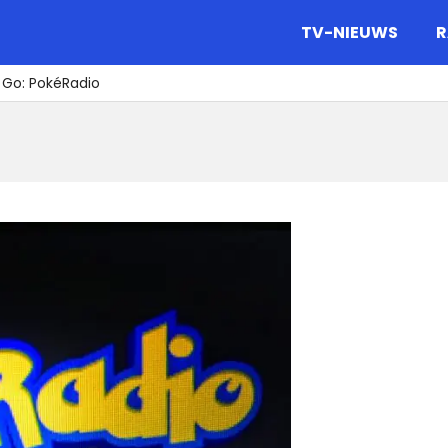
gazine.
TV-NIEUWS
R
 Go: PokéRadio