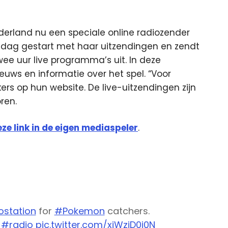
Nederland nu een speciale online radiozender
ndag gestart met haar uitzendingen en zendt
ee uur live programma’s uit. In deze
euws en informatie over het spel. “Voor
kers op hun website. De live-uitzendingen zijn
ren.
eze link in de eigen mediaspeler
.
ostation
for
#Pokemon
catchers.
#radio
pic.twitter.com/xjWziD0j0N