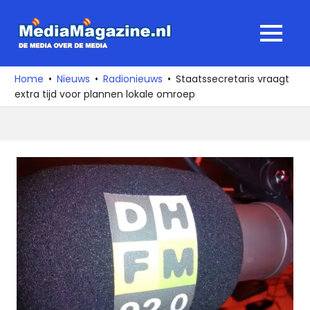
Ga
naar
MediaMagaz
MENU
de
De
inhoud
media
Home
Nieuws
Radionieuws
Staatssecretaris vraagt
over
extra tijd voor plannen lokale omroep
de
media