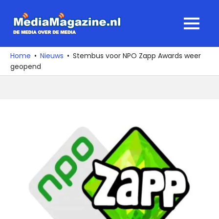
Ga
naar
MediaMagaz
MENU
de
De
inhoud
media
Home
Nieuws
Stembus voor NPO Zapp Awards weer
over
geopend
de
media