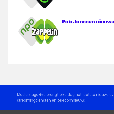
Rob Janssen nieuwe
Mediamagazine brengt elke dag het laatste nieuws ove
streamingdiensten en telecomnieuws.