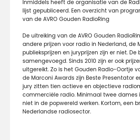
Inmiddels heeft de organisatie van de Ra
lijst gepubliceerd. Een overzicht van progr
van de AVRO Gouden RadioRing
De uitreiking van de AVRO Gouden RadioRi
andere prijzen voor radio in Nederland, de
publieksprijzen en juryprijzen zijn er niet. 
samengevoegd. Sinds 2010 zijn er ook prij
uitgereikt. Zo is het Gouden Radio-Oortje v
de Marconi Awards zijn Beste Presentator 
jury zitten tien actieve en objectieve radioma
commerciële radio. Minimaal twee dames i
niet in de popwereld werken. Kortom, een b
Nederlandse radiosector.
101TV
3fm