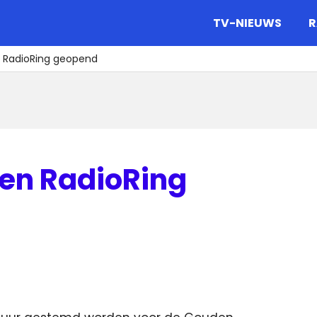
gazine.
TV-NIEUWS
R
RadioRing geopend
en RadioRing