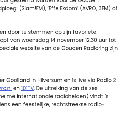
0 uur gestemd worden voor de Gouden
ploeg’ (Slam!FM), ‘Effe Ekdom’ (AVRO, 3FM) of
en door te stemmen op zijn favoriete
opt van woensdag 14 november 12.30 uur tot
peciale website van de Gouden Radioring zijn
 Gooiland in Hilversum en is live via Radio 2
ro.nl
en
101TV
. De uitreiking van de zes
eime internationale radiohelden) vindt ’s
dens een feestelijke, rechtstreekse radio-