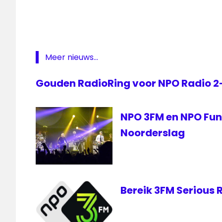
live
radio
ring
prijs
Meer nieuws...
Radio
2
Gouden RadioRing voor NPO Radio 
Radio
Ring
NPO 3FM en NPO FunX
Radioring
Noorderslag
radioring
live
Bereik 3FM Serious 