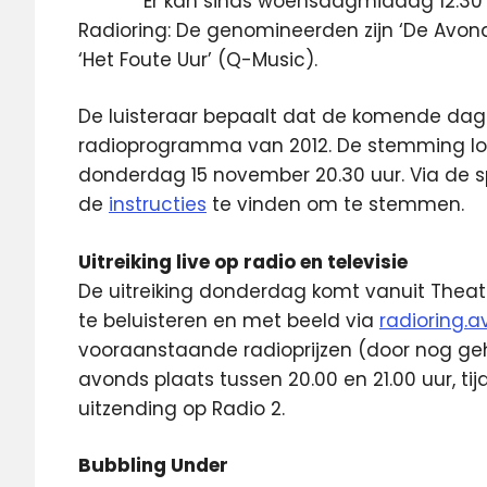
Er kan sinds woensdagmiddag 12.3
Radioring: De genomineerden zijn ‘De Avond
‘Het Foute Uur’ (Q-Music).
De luisteraar bepaalt dat de komende dag
radioprogramma van 2012. De stemming lo
donderdag 15 november 20.30 uur. Via de s
de
instructies
te vinden om te stemmen.
Uitreiking live op radio en televisie
De uitreiking donderdag komt vanuit Theater
te beluisteren en met beeld via
radioring.av
vooraanstaande radioprijzen (door nog geh
avonds plaats tussen 20.00 en 21.00 uur, tij
uitzending op Radio 2.
Bubbling Under