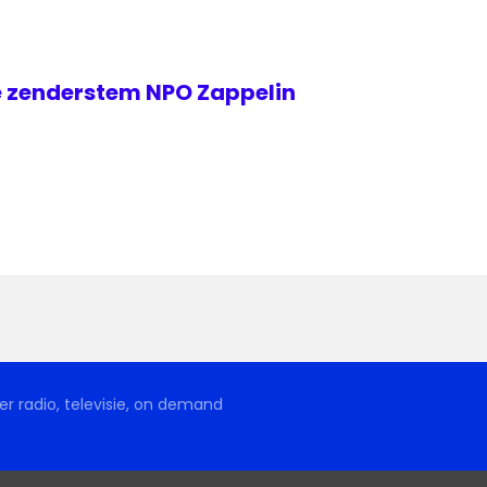
 zenderstem NPO Zappelin
r radio, televisie, on demand