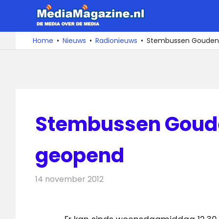
Ga
MediaMa
naar
de
De
Home
Nieuws
Radionieuws
Stembussen Gouden 
media
inhoud
over
de
media
Stembussen Goud
geopend
14 november 2012
Redactie
Radionieuws