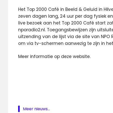
Het Top 2000 Café in Beeld & Geluid in Hilve
zeven dagen lang, 24 uur per dag fysiek en
live bezoek aan het Top 2000 Café start z
nporadio2.nl. Toegangsbewijzen zijn uitslui
uitzending van de lijst via de site van NPO
om via tv-schermen aanwezig te zijn in het
Meer informatie op deze website.
NPO
Radio
2
Stembus
top 2000
stemmen
Top 2000
Meer nieuws...