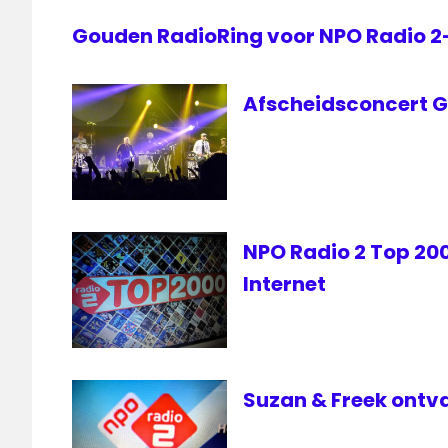
top
Gouden RadioRing voor NPO Radio 
2000
Afscheidsconcert Go
NPO Radio 2 Top 2000
Internet
Suzan & Freek ontv