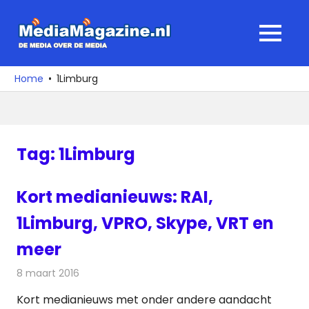
Ga
naar
MediaMagaz
MENU
de
De
inhoud
media
Home
1Limburg
over
de
media
Tag:
1Limburg
Kort medianieuws: RAI,
1Limburg, VPRO, Skype, VRT en
meer
8 maart 2016
Redactie
Andere media over de media
,
Nieuws
Kort medianieuws met onder andere aandacht