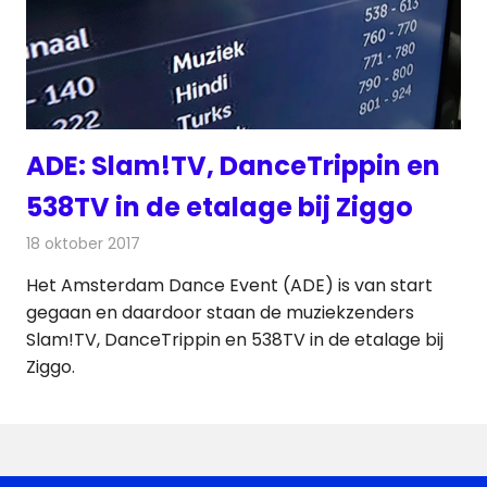
ADE: Slam!TV, DanceTrippin en
538TV in de etalage bij Ziggo
18 oktober 2017
Redactie
Nieuws
,
Televisienieuws
Het Amsterdam Dance Event (ADE) is van start
gegaan en daardoor staan de muziekzenders
Slam!TV, DanceTrippin en 538TV in de etalage bij
Ziggo.