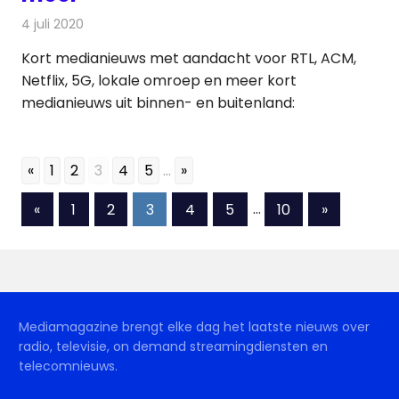
4 juli 2020
Redactie
Andere media over de media
Kort medianieuws met aandacht voor RTL, ACM,
Netflix, 5G, lokale omroep en meer kort
medianieuws uit binnen- en buitenland:
«
1
2
3
4
5
...
»
Berichten
Vorige
Volgende
«
1
2
3
4
5
…
10
»
berichten
berichten
paginering
Mediamagazine brengt elke dag het laatste nieuws over
radio, televisie, on demand streamingdiensten en
telecomnieuws.