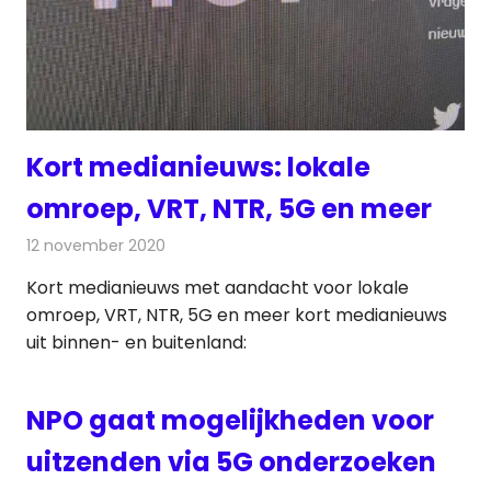
Kort medianieuws: lokale
omroep, VRT, NTR, 5G en meer
12 november 2020
Redactie
Andere media over de media
Kort medianieuws met aandacht voor lokale
omroep, VRT, NTR, 5G en meer kort medianieuws
uit binnen- en buitenland:
NPO gaat mogelijkheden voor
uitzenden via 5G onderzoeken