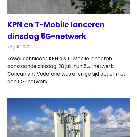
KPN en T-Mobile lanceren
dinsdag 5G-netwerk
25 juli 2020
Redactie
Telecom
Zowel aanbieder KPN als T-Mobile lanceren
aanstaande dinsdag, 28 juli, hun 5G-netwerk.
Concurrent Vodafone was al enige tijd actief met
een 5G-netwerk.