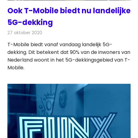
Ook T-Mobile biedt nu landelijke
5G-dekking
27 oktober 2020
Redactie
Telecom
T-Mobile biedt vanaf vandaag landelijk 5G-
dekking. Dit betekent dat 90% van de inwoners van
Nederland woont in het 5G-dekkingsgebied van T-
Mobile.