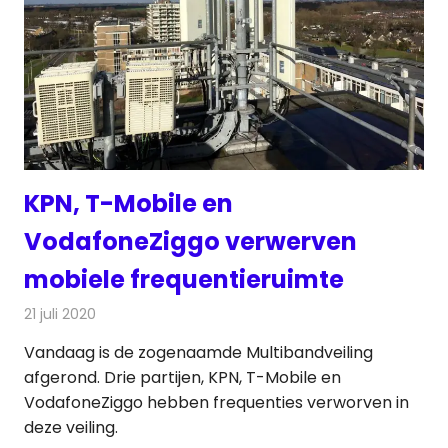
KPN, T-Mobile en
VodafoneZiggo verwerven
mobiele frequentieruimte
21 juli 2020
Redactie
Telecom
Vandaag is de zogenaamde Multibandveiling
afgerond. Drie partijen, KPN, T-Mobile en
VodafoneZiggo hebben frequenties verworven in
deze veiling.