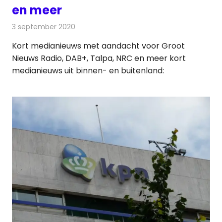
en meer
3 september 2020
Redactie
Andere media over de media
Kort medianieuws met aandacht voor Groot
Nieuws Radio, DAB+, Talpa, NRC en meer kort
medianieuws uit binnen- en buitenland: