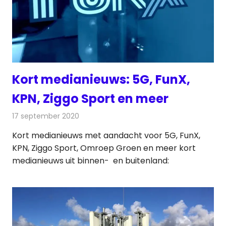
Kort medianieuws: 5G, FunX,
KPN, Ziggo Sport en meer
17 september 2020
Redactie
Andere media over de media
Kort medianieuws met aandacht voor 5G, FunX,
KPN, Ziggo Sport, Omroep Groen en meer kort
medianieuws uit binnen- en buitenland: