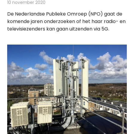
10 november 2020
Redactie
Televisienieuws
De Nederlandse Publieke Omroep (NPO) gaat de
komende jaren onderzoeken of het haar radio- en
televisiezenders kan gaan uitzenden via 5G.