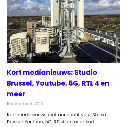
Kort medianieuws: Studio
Brussel, Youtube, 5G, RTL 4 en
meer
11 september 2020
Redactie
Andere media over de media
Kort medianieuws met aandacht voor Studio
Brussel, Youtube, 5G, RTL4 en meer kort