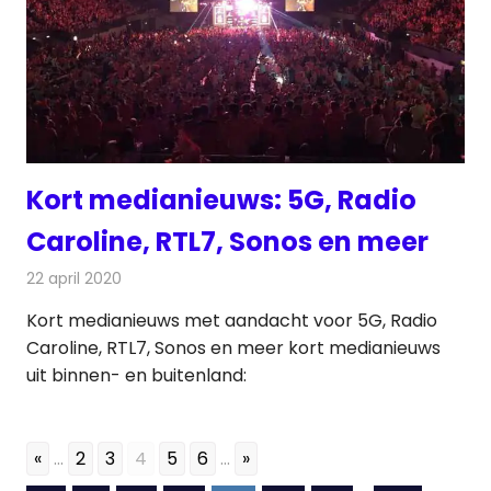
Kort medianieuws: 5G, Radio
Caroline, RTL7, Sonos en meer
22 april 2020
Redactie
Andere media over de media
Kort medianieuws met aandacht voor 5G, Radio
Caroline, RTL7, Sonos en meer kort medianieuws
uit binnen- en buitenland:
«
...
2
3
4
5
6
...
»