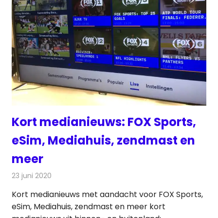
Kort medianieuws: FOX Sports,
eSim, Mediahuis, zendmast en
meer
23 juni 2020
Redactie
Andere media over de media
Kort medianieuws met aandacht voor FOX Sports,
eSim, Mediahuis, zendmast en meer kort