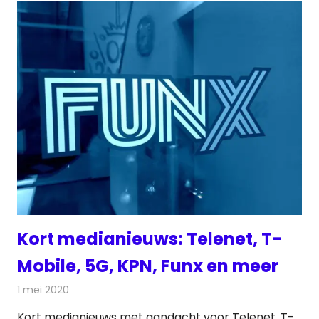
Kort medianieuws: Telenet, T-
Mobile, 5G, KPN, Funx en meer
1 mei 2020
Redactie
Andere media over de media
Kort medianieuws met aandacht voor Telenet, T-