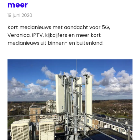
meer
19 juni 2020
Redactie
Andere media over de media
Kort medianieuws met aandacht voor 5G,
Veronica, IPTV, kijkcijfers en meer kort
medianieuws uit binnen- en buitenland: