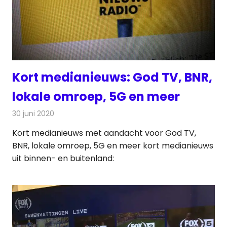
Kort medianieuws: God TV, BNR,
lokale omroep, 5G en meer
30 juni 2020
Redactie
Andere media over de media
Kort medianieuws met aandacht voor God TV,
BNR, lokale omroep, 5G en meer kort medianieuws
uit binnen- en buitenland: