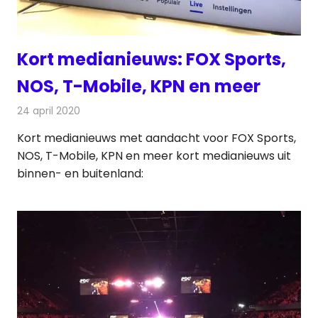
Kort medianieuws: FOX Sports,
NOS, T-Mobile, KPN en meer
24 april 2020
Redactie
Andere media over de media
Kort medianieuws met aandacht voor FOX Sports,
NOS, T-Mobile, KPN en meer kort medianieuws uit
binnen- en buitenland: