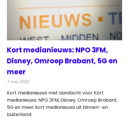
Kort medianieuws: NPO 3FM,
Disney, Omroep Brabant, 5G en
meer
7 mei 2020
Redactie
Andere media over de media
Kort medianieuws met aandacht voor Kort
medianieuws: NPO 3FM, Disney, Omroep Brabant,
5G en meer kort medianieuws uit binnen- en
buitenland: