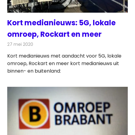
Kort medianieuws: 5G, lokale
omroep, Rockart en meer
27 mei 2020
Redactie
Andere media over de media
Kort medianieuws met aandacht voor 5G, lokale
omroep, Rockart en meer kort medianieuws uit
binnen- en buitenland: