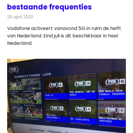
bestaande frequenties
28 april 2020
Redactie
Telecom
Vodafone activeert vanavond 5G in ruim de helft
van Nederland. Eind juli is dit beschikbaar in heel
Nederland.