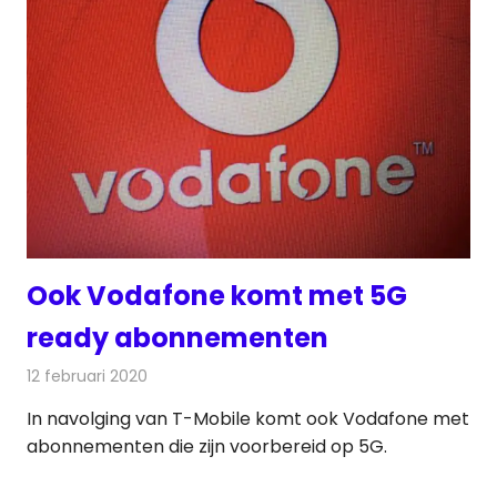
Ook Vodafone komt met 5G
ready abonnementen
12 februari 2020
Redactie
Telecom
In navolging van T-Mobile komt ook Vodafone met
abonnementen die zijn voorbereid op 5G.