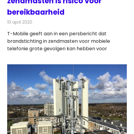
zendmasten is risico voor
bereikbaarheid
10 april 2020
Redactie
Telecom
T-Mobile geeft aan in een persbericht dat
brandstichting in zendmasten voor mobiele
telefonie grote gevolgen kan hebben voor