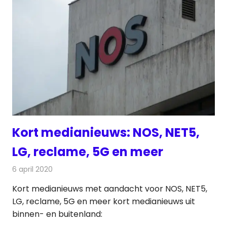
Kort medianieuws: NOS, NET5,
LG, reclame, 5G en meer
6 april 2020
Redactie
Andere media over de media
Kort medianieuws met aandacht voor NOS, NET5,
LG, reclame, 5G en meer kort medianieuws uit
binnen- en buitenland: