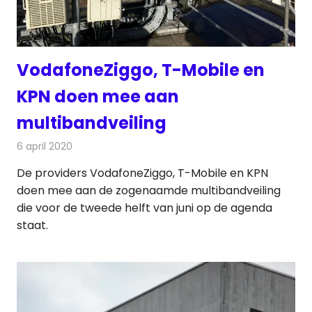
VodafoneZiggo, T-Mobile en
KPN doen mee aan
multibandveiling
6 april 2020
Redactie
Telecom
De providers VodafoneZiggo, T-Mobile en KPN
doen mee aan de zogenaamde multibandveiling
die voor de tweede helft van juni op de agenda
staat.