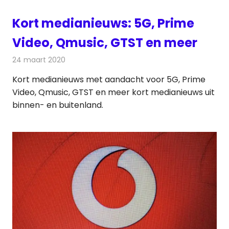
Kort medianieuws: 5G, Prime
Video, Qmusic, GTST en meer
24 maart 2020
Redactie
Andere media over de media
Kort medianieuws met aandacht voor 5G, Prime
Video, Qmusic, GTST en meer kort medianieuws uit
binnen- en buitenland.