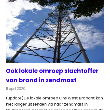
Ook lokale omroep slachtoffer
van brand in zendmast
11 april 2020
Redactie
Telecom
(update)De lokale omroep Ons West Brabant kan
niet langer uitzenden via haar zendmast in