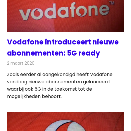
Vodafone introduceert nieuwe
abonnementen: 5G ready
2 maart 2020
Redactie
Telecom
Zoals eerder al aangekondigd heeft Vodafone
vandaag nieuwe abonnementen gelanceerd
waarbij ook 5G in de toekomst tot de
mogelijkheden behoort.