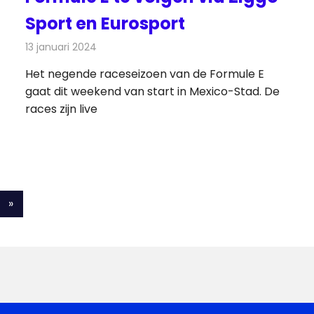
Sport en Eurosport
13 januari 2024
Redactie
Televisienieuws
Het negende raceseizoen van de Formule E
gaat dit weekend van start in Mexico-Stad. De
races zijn live
Volgende
»
berichten