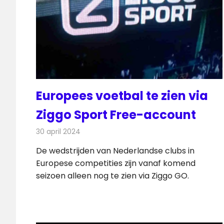
Europees voetbal te zien via
Ziggo Sport Free-account
30 april 2024
Redactie
Televisienieuws
De wedstrijden van Nederlandse clubs in
Europese competities zijn vanaf komend
seizoen alleen nog te zien via Ziggo GO.