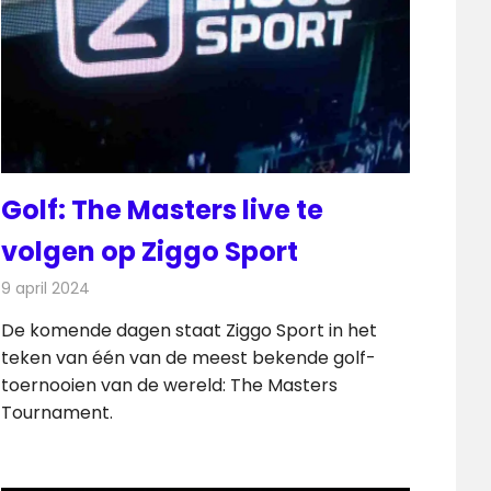
Golf: The Masters live te
volgen op Ziggo Sport
9 april 2024
Redactie
Televisienieuws
De komende dagen staat Ziggo Sport in het
teken van één van de meest bekende golf-
toernooien van de wereld: The Masters
Tournament.