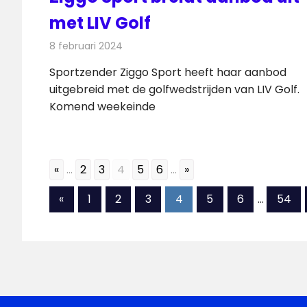
met LIV Golf
8 februari 2024
Redactie
Televisienieuws
Sportzender Ziggo Sport heeft haar aanbod
uitgebreid met de golfwedstrijden van LIV Golf.
Komend weekeinde
«
...
2
3
4
5
6
...
»
Berichten
Vorige
«
1
2
3
4
5
6
…
54
berichten
paginering