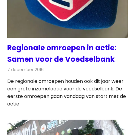
Regionale omroepen in actie:
Samen voor de Voedselbank
7 december 2016
Redactie
Nieuws
,
Radionieuws
,
Televisienieuws
De regionale omroepen houden ook dit jaar weer
een grote inzamelactie voor de voedselbank. De
eerste omroepen gaan vandaag van start met de
actie