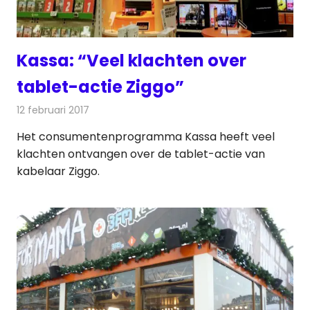
Kassa: “Veel klachten over
tablet-actie Ziggo”
12 februari 2017
Redactie
Kabelzaken
,
Nieuws
,
Televisienieuws
Het consumentenprogramma Kassa heeft veel
klachten ontvangen over de tablet-actie van
kabelaar Ziggo.