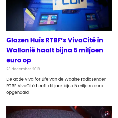
Glazen Huis RTBF’s VivaCité in
Wallonië haalt bijna 5 miljoen
euro op
23 december 2018
Redactie
Radionieuws
De actie Viva for Life van de Waalse radiozender
RTBF VivaCité heeft dit jaar bijna 5 miljoen euro
opgehaald.