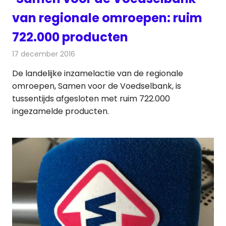
van regionale omroepen: ruim
722.000 producten
17 december 2016
Redactie
Nieuws
,
Radionieuws
,
Televisienieuws
De landelijke inzamelactie van de regionale
omroepen, Samen voor de Voedselbank, is
tussentijds afgesloten met ruim 722.000
ingezamelde producten.