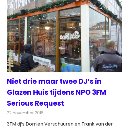
Niet drie maar twee DJ’s in
Glazen Huis tijdens NPO 3FM
Serious Request
22 november 2016
Redactie
Nieuws
,
Radionieuws
3FM dj’s Domien Verschuuren en Frank van der