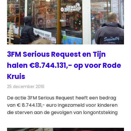
3FM Serious Request en Tijn
halen €8.744.131,- op voor Rode
Kruis
25 december 2016
Redactie
Nieuws
,
Radionieuws
De actie 3FM Serious Request heeft een bedrag
van € 8.744.131,- euro ingezameld voor kinderen
die sterven aan de gevolgen van longontsteking