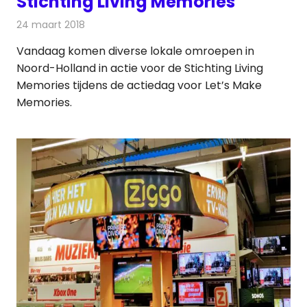
Stichting Living Memories
24 maart 2018
Redactie
Nieuws
,
Radionieuws
Vandaag komen diverse lokale omroepen in
Noord-Holland in actie voor de Stichting Living
Memories tijdens de actiedag voor Let’s Make
Memories.