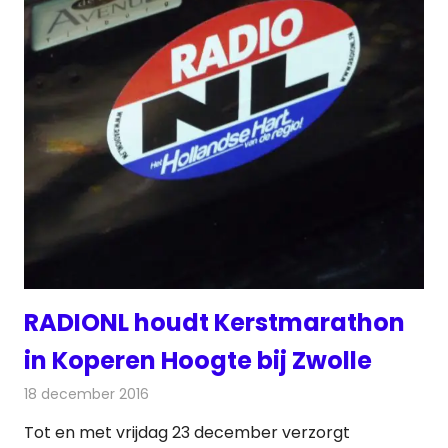
RADIONL houdt Kerstmarathon
in Koperen Hoogte bij Zwolle
18 december 2016
Redactie
Nieuws
,
Radionieuws
Tot en met vrijdag 23 december verzorgt