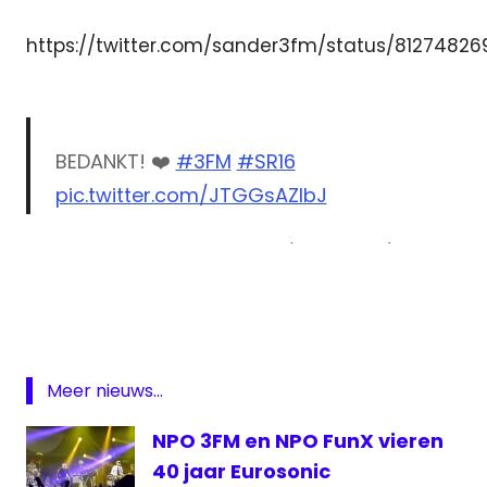
https://twitter.com/sander3fm/status/81274826
BEDANKT! ❤️
#3FM
#SR16
pic.twitter.com/JTGGsAZlbJ
— Domien Verschuuren (@Domien)
3fm
December 24, 2016
actie
Breda
Domien
Verschuuren
Meer nieuws...
eindbedrag
NPO 3FM en NPO FunX vieren
ezine
40 jaar Eurosonic
Frank