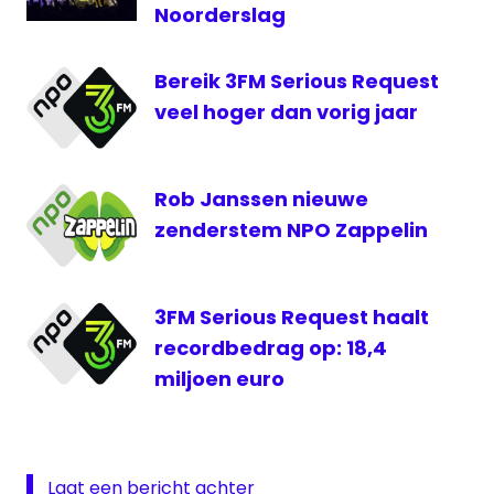
Noorderslag
van
der
Lende
Bereik 3FM Serious Request
Glazen
veel hoger dan vorig jaar
Huis
Serious
Request
Rob Janssen nieuwe
Tijn
zenderstem NPO Zappelin
3FM Serious Request haalt
recordbedrag op: 18,4
miljoen euro
Laat een bericht achter