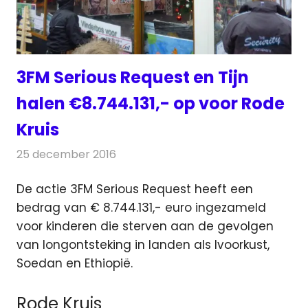
3FM Serious Request en Tijn
halen €8.744.131,- op voor Rode
Kruis
25 december 2016
Redactie
Nieuws
,
Radionieuws
De actie 3FM Serious Request heeft een
bedrag van € 8.744.131,- euro ingezameld
voor kinderen die sterven aan de gevolgen
van longontsteking
in landen als Ivoorkust,
Soedan en Ethiopië.
Rode Kruis