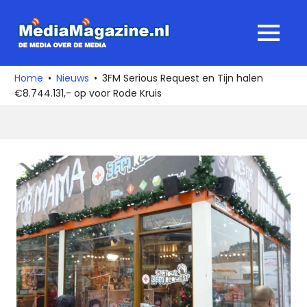
Ga
naar
MediaMagaz
MENU
de
De
inhoud
media
Home
Nieuws
3FM Serious Request en Tijn halen
over
€8.744.131,- op voor Rode Kruis
de
media