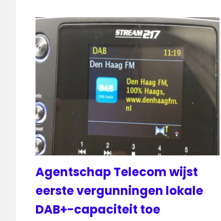
Agentschap Telecom wijst
eerste vergunningen lokale
DAB+-capaciteit toe