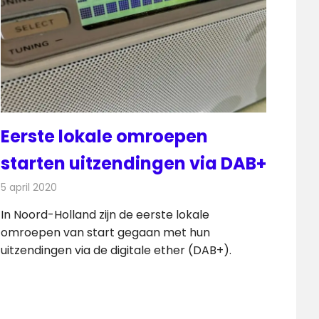
Eerste lokale omroepen
starten uitzendingen via DAB+
5 april 2020
Redactie
Radionieuws
In Noord-Holland zijn de eerste lokale
omroepen van start gegaan met hun
uitzendingen via de digitale ether (DAB+).