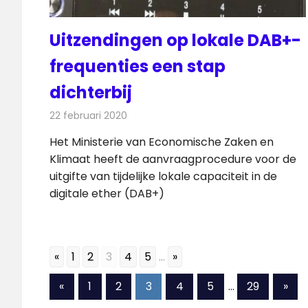
Uitzendingen op lokale DAB+-
frequenties een stap
dichterbij
22 februari 2020
Redactie
Radionieuws
Het Ministerie van Economische Zaken en
Klimaat heeft de aanvraagprocedure voor de
uitgifte van tijdelijke lokale capaciteit in de
digitale ether (DAB+)
«
1
2
3
4
5
...
»
Berichten
Vorige
Vol
«
1
2
3
4
5
…
29
»
berichten
beri