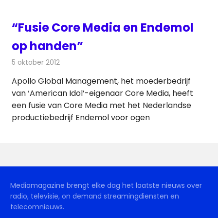
“Fusie Core Media en Endemol
op handen”
5 oktober 2012
Redactie
Televisienieuws
Apollo Global Management, het moederbedrijf
van ‘American Idol’-eigenaar Core Media, heeft
een fusie van Core Media met het Nederlandse
productiebedrijf Endemol voor ogen
Mediamagazine brengt elke dag het laatste nieuws over
radio, televisie, on demand streamingdiensten en
telecomnieuws.