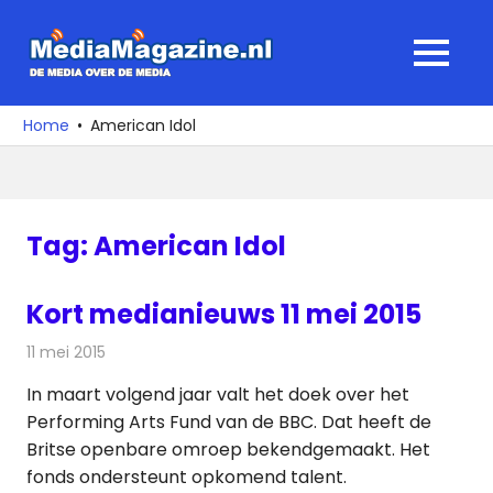
Ga
naar
MediaMagaz
MENU
de
De
inhoud
media
Home
American Idol
over
de
media
Tag:
American Idol
Kort medianieuws 11 mei 2015
11 mei 2015
Redactie
Andere media over de media
In maart volgend jaar valt het doek over het
Performing Arts Fund van de BBC. Dat heeft de
Britse openbare omroep bekendgemaakt. Het
fonds ondersteunt opkomend talent.